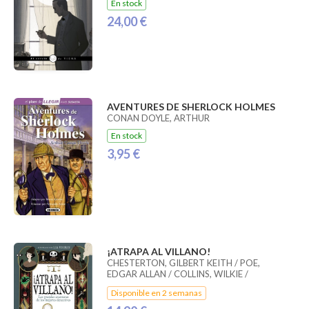
En stock
24,00 €
AVENTURES DE SHERLOCK HOLMES
CONAN DOYLE, ARTHUR
En stock
3,95 €
¡ATRAPA AL VILLANO!
CHESTERTON, GILBERT KEITH / POE,
EDGAR ALLAN / COLLINS, WILKIE /
LEBLANC, MAURICE / DICKENS, CHARLES
Disponible en 2 semanas
/ BIGGERS, EARL DERR / DOYLE, ARTHUR
CONAN / VAN