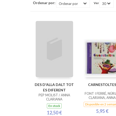
Ordenar por:
Ver
DES D'ALLA DALT TOT
CARNESTOLTE
ES DIFERENT
FONT I FERRÉ, NÚRI
PEP MOLIST / ANNA
CLARIANA, ANNA
CLARIANA
Disponible en 2 sema
En stock
5,95 €
12,50 €