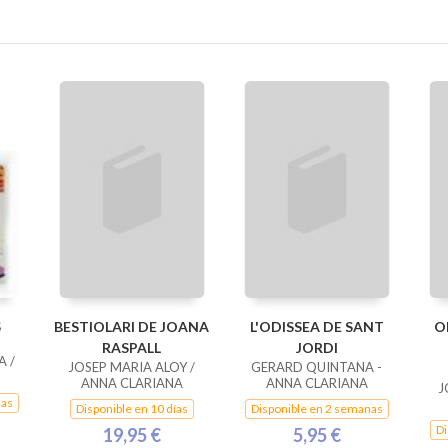
S
BESTIOLARI DE JOANA
L'ODISSEA DE SANT
O
RASPALL
JORDI
A /
JOSEP MARIA ALOY /
GERARD QUINTANA -
ANNA CLARIANA
ANNA CLARIANA
J
nas
Disponible en 10 días
Disponible en 2 semanas
Di
19,95 €
5,95 €