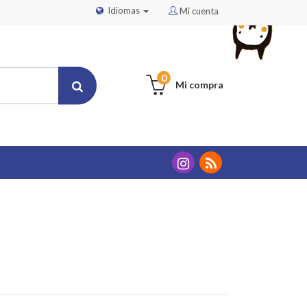
Idiomas
Mi cuenta
0
Mi compra