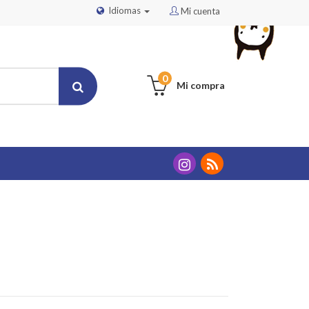
Idiomas
Mi cuenta
0
Mi compra