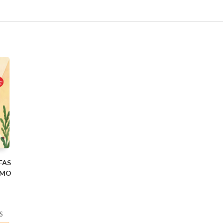
FAS
ÓMO
S