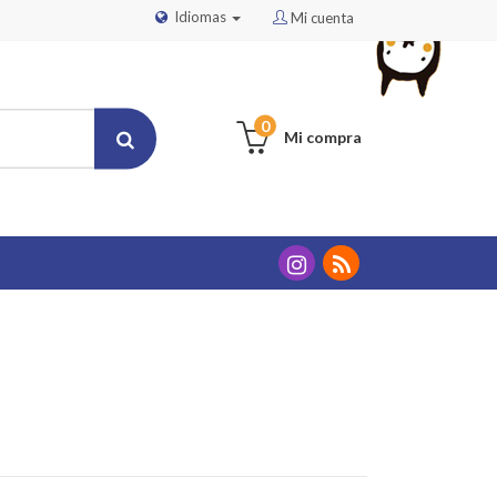
Idiomas
Mi cuenta
0
Mi compra