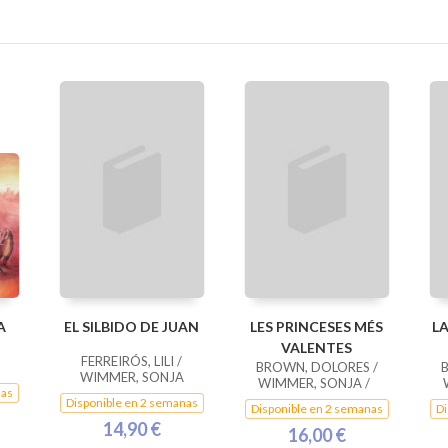
A
EL SILBIDO DE JUAN
LES PRINCESES MÉS
L
VALENTES
FERREIRÓS, LILI /
BROWN, DOLORES /
WIMMER, SONJA
WIMMER, SONJA /
nas
Disponible en 2 semanas
Disponible en 2 semanas
Di
14,90 €
16,00 €