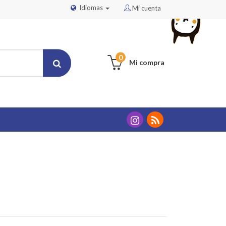
Idiomas
Mi cuenta
0
Mi compra