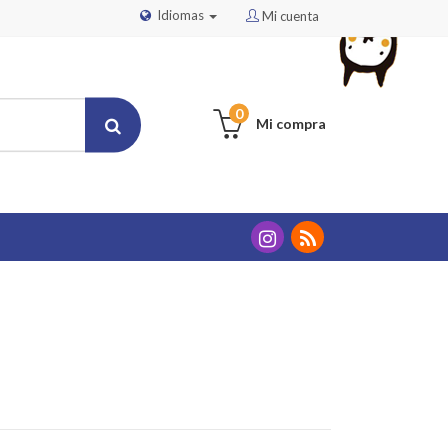
Idiomas
Mi cuenta
0
Mi compra