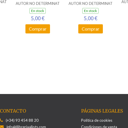
NAT
AU
AUTOR NO DETERMINAT
AUTOR NO DETERMINAT
En stock
En stock
5,00 €
5,00 €
Comprar
Comprar
CONTACTO
PÁGINAS LEGALES
(+34) 93 454 88 20
Política de cookies
info@llibreriaallots.com
Condiciones de venta