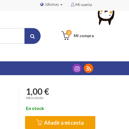
Idiomas
Mi cuenta
0
Mi compra
1,00 €
IVA incluido
En stock
Añadir a mi cesta