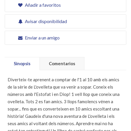
Añadir a favoritos
Avisar disponibilidad
Enviar a un amigo
Sinopsis
Comentarios
Diverteix-te aprenent a comptar de l'1 al 10 amb els amics
de la sèrie de L'ovelleta que va venir a sopar. Coneix els
números amb l'Estofat i en Diop! 1 vell llop que coneix una
ovelleta. Tots 2 es fan amics. 3 llops famolencs vénen a
sopar... fins que es converteixen en 10 amics escoltant una
història! Gaudeix d'una nova aventura de L'ovelleta i els
seus amics al voltant dels números. Aprendre mai no ha
estat tan entretingut! Un llibre de cartró perfecte per als