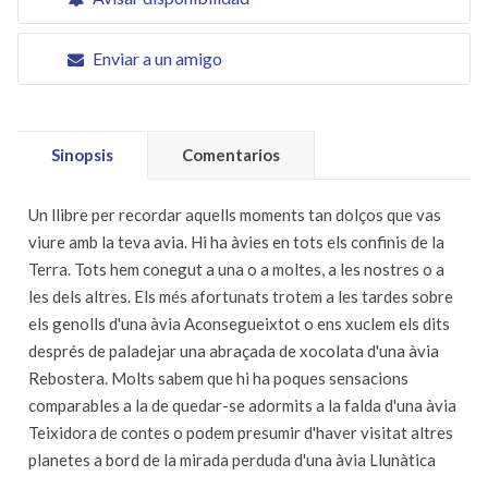
Enviar a un amigo
Sinopsis
Comentarios
Un llibre per recordar aquells moments tan dolços que vas
viure amb la teva avia. Hi ha àvies en tots els confinis de la
Terra. Tots hem conegut a una o a moltes, a les nostres o a
les dels altres. Els més afortunats trotem a les tardes sobre
els genolls d'una àvia Aconsegueixtot o ens xuclem els dits
després de paladejar una abraçada de xocolata d'una àvia
Rebostera. Molts sabem que hi ha poques sensacions
comparables a la de quedar-se adormits a la falda d'una àvia
Teixidora de contes o podem presumir d'haver visitat altres
planetes a bord de la mirada perduda d'una àvia Llunàtica