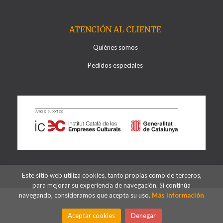
ATENCIÓN AL CLIENTE
Quiénes somos
Pedidos especiales
Este sitio web utiliza cookies, tanto propias como de terceros,
2026 ©
Llibreria Al·lots
. Todos los Derechos Reservados
para mejorar su experiencia de navegación. Si continúa
navegando, consideramos que acepta su uso.
Más información
Aceptar cookies
Denegar