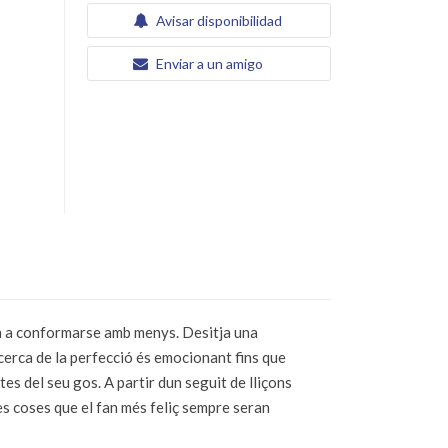
Avisar disponibilidad
Enviar a un amigo
ga a conformarse amb menys. Desitja una
recerca de la perfecció és emocionant fins que
es del seu gos. A partir dun seguit de lliçons
les coses que el fan més feliç sempre seran