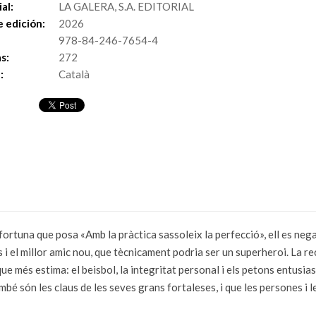
al:
LA GALERA, S.A. EDITORIAL
 edición:
2026
978-84-246-7654-4
s:
272
:
Català
rtuna que posa «Amb la pràctica sassoleix la perfecció», ell es ne
ions i el millor amic nou, que tècnicament podria ser un superheroi. La 
ue més estima: el beisbol, la integritat personal i els petons entusiast
mbé són les claus de les seves grans fortaleses, i que les persones i 