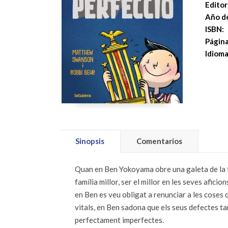
Editori
Año de
ISBN:
Página
Idioma
Sinopsis
Comentarios
Quan en Ben Yokoyama obre una galeta de la fo
família millor, ser el millor en les seves afic
en Ben es veu obligat a renunciar a les coses q
vitals, en Ben sadona que els seus defectes ta
perfectament imperfectes.