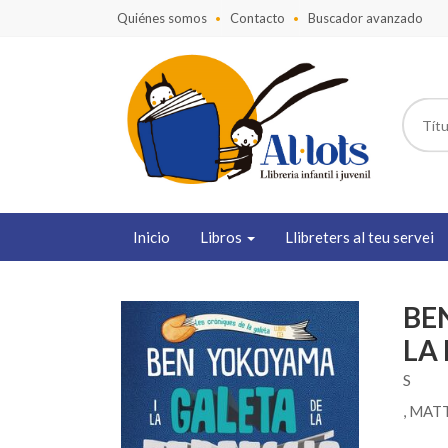
Quiénes somos
Contacto
Buscador avanzado
Inicio
Libros
Llibreters al teu servei
BE
LA
S
, MA