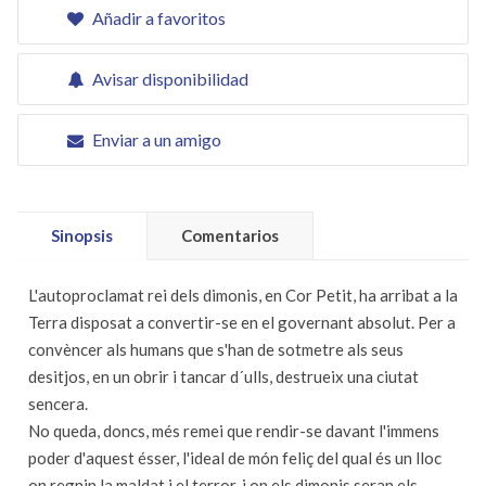
Añadir a favoritos
Avisar disponibilidad
Enviar a un amigo
Sinopsis
Comentarios
L'autoproclamat rei dels dimonis, en Cor Petit, ha arribat a la
Terra disposat a convertir-se en el governant absolut. Per a
convèncer als humans que s'han de sotmetre als seus
desitjos, en un obrir i tancar d´ulls, destrueix una ciutat
sencera.
No queda, doncs, més remei que rendir-se davant l'immens
poder d'aquest ésser, l'ideal de món feliç del qual és un lloc
on regnin la maldat i el terror, i on els dimonis seran els