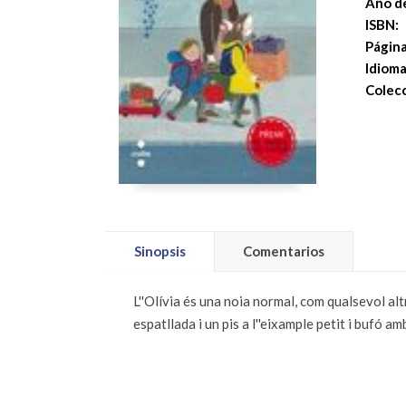
Año de
ISBN:
Página
Idioma
Colecc
Sinopsis
Comentarios
L''Olívia és una noia normal, com qualsevol al
espatllada i un pis a l''eixample petit i bufó a