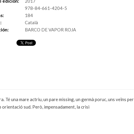
 edición:
2017
978-84-661-4204-5
s:
184
:
Català
ión:
BARCO DE VAPOR ROJA
tra. Té una mare actriu, un pare missing, un germà poruc, uns veïns pe
mb orientació sud. Però, impensadament, la crisi