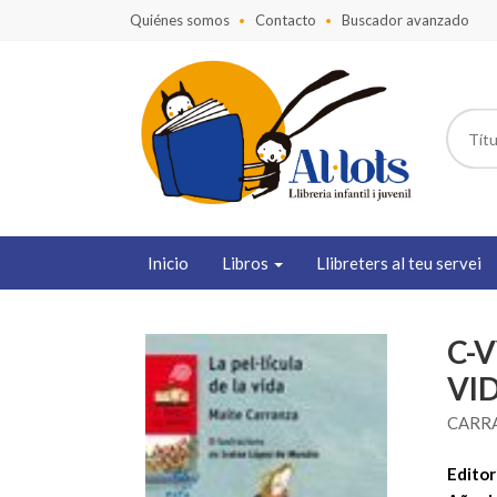
Quiénes somos
Contacto
Buscador avanzado
Inicio
Libros
Llibreters al teu servei
C-V
VI
CARRA
Editori