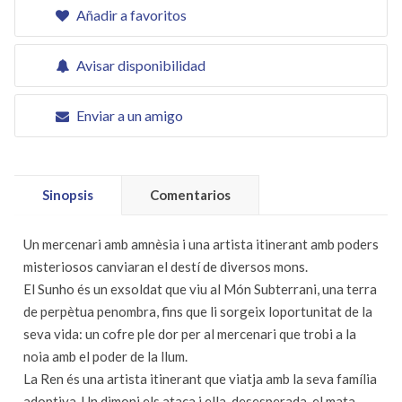
Añadir a favoritos
Avisar disponibilidad
Enviar a un amigo
Sinopsis
Comentarios
Un mercenari amb amnèsia i una artista itinerant amb poders
misteriosos canviaran el destí de diversos mons.
El Sunho és un exsoldat que viu al Món Subterrani, una terra
de perpètua penombra, fins que li sorgeix loportunitat de la
seva vida: un cofre ple dor per al mercenari que trobi a la
noia amb el poder de la llum.
La Ren és una artista itinerant que viatja amb la seva família
adoptiva. Un dimoni els ataca i ella, desesperada, el mata