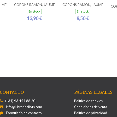
UME
COPONS RAMON, JAUME
COPONS RAMON, JAUME
CO
En stock
En stock
13,90 €
8,50 €
CONTACTO
PÁGINAS LEGALES
(+34) 93 454 88 20
Política de cookies
info@llibreriaallots.com
Condiciones de venta
Formulario de contacto
Política de privacidad