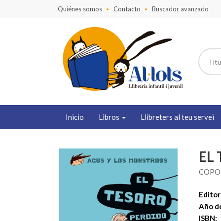
Quiénes somos
Contacto
Buscador avanzado
Inicio
Libros
Llibreters al teu servei
EL
COPO
Editori
Año de
ISBN: