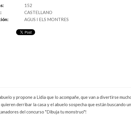
s:
152
:
CASTELLANO
ión:
AGUS I ELS MONTRES
l abuelo y propone a Lidia que lo acompañe, que van a divertirse much
 quieren derribar la casa y el abuelo sospecha que están buscando un 
ganadores del concurso "Dibuja tu monstruo"!