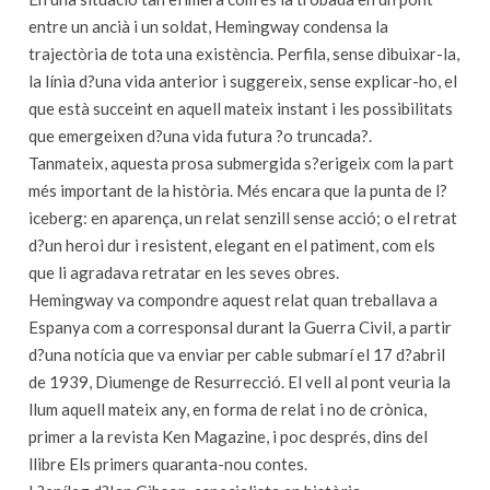
entre un ancià i un soldat, Hemingway condensa la
trajectòria de tota una existència. Perfila, sense dibuixar-la,
la línia d?una vida anterior i suggereix, sense explicar-ho, el
que està succeint en aquell mateix instant i les possibilitats
que emergeixen d?una vida futura ?o truncada?.
Tanmateix, aquesta prosa submergida s?erigeix com la part
més important de la història. Més encara que la punta de l?
iceberg: en aparença, un relat senzill sense acció; o el retrat
d?un heroi dur i resistent, elegant en el patiment, com els
que li agradava retratar en les seves obres.
Hemingway va compondre aquest relat quan treballava a
Espanya com a corresponsal durant la Guerra Civil, a partir
d?una notícia que va enviar per cable submarí el 17 d?abril
de 1939, Diumenge de Resurrecció. El vell al pont veuria la
llum aquell mateix any, en forma de relat i no de crònica,
primer a la revista Ken Magazine, i poc després, dins del
llibre Els primers quaranta-nou contes.