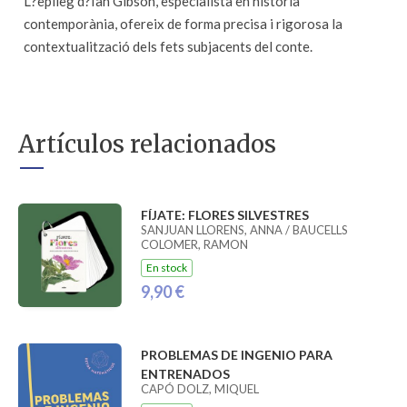
L?epíleg d?Ian Gibson, especialista en història
contemporània, ofereix de forma precisa i rigorosa la
contextualització dels fets subjacents del conte.
Artículos relacionados
FÍJATE: FLORES SILVESTRES
SANJUAN LLORENS, ANNA / BAUCELLS
COLOMER, RAMON
En stock
9,90 €
PROBLEMAS DE INGENIO PARA
ENTRENADOS
CAPÓ DOLZ, MIQUEL