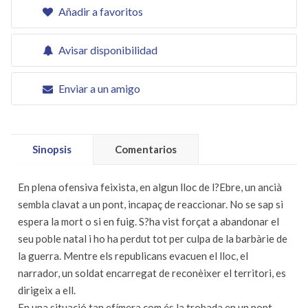
Añadir a favoritos
Avisar disponibilidad
Enviar a un amigo
Sinopsis
Comentarios
En plena ofensiva feixista, en algun lloc de l?Ebre, un ancià
sembla clavat a un pont, incapaç de reaccionar. No se sap si
espera la mort o si en fuig. S?ha vist forçat a abandonar el
seu poble natal i ho ha perdut tot per culpa de la barbàrie de
la guerra. Mentre els republicans evacuen el lloc, el
narrador, un soldat encarregat de reconèixer el territori, es
dirigeix a ell.
En una situació tan efímera com és la trobada en un pont