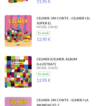
11,95 €
L'ELMER. UN CONTE - L'ELMER I EL
SÚPER EL
MCKEE, DAVID
En stock
12,95 €
L'ELMER (L'ELMER. ÀLBUM
IL·LUSTRAT)
MCKEE, DAVID
En stock
12,95 €
L'ELMER. UN CONTE - ELMER I LA
INUNDACIÓ, L'