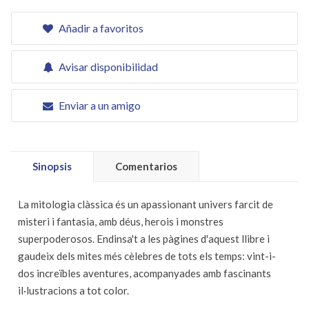
Añadir a favoritos
Avisar disponibilidad
Enviar a un amigo
Sinopsis
Comentarios
La mitologia clàssica és un apassionant univers farcit de
misteri i fantasia, amb déus, herois i monstres
superpoderosos. Endinsa't a les pàgines d'aquest llibre i
gaudeix dels mites més cèlebres de tots els temps: vint-i-
dos increïbles aventures, acompanyades amb fascinants
il·lustracions a tot color.