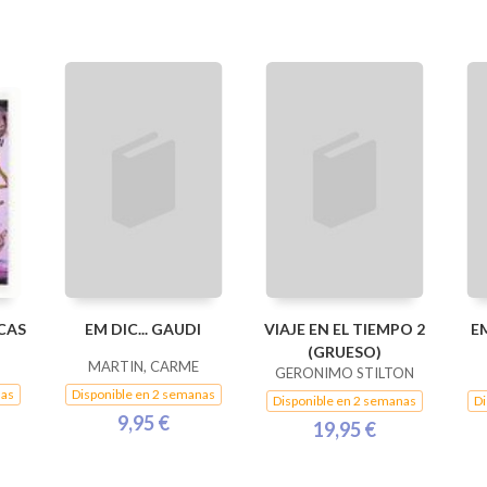
CAS
EM DIC... GAUDI
VIAJE EN EL TIEMPO 2
EM
(GRUESO)
MARTIN, CARME
GERONIMO STILTON
nas
Disponible en 2 semanas
Disponible en 2 semanas
Di
9,95 €
19,95 €