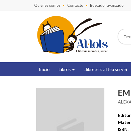
Quiénes somos
Contacto
Buscador avanzado
Inicio
Libros
Llibreters al teu servei
EM
ALEXA
Editori
Mater
ISBN: