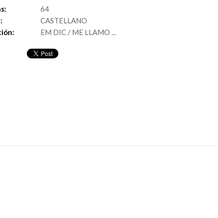
s:
64
:
CASTELLANO
ión:
EM DIC / ME LLAMO ...