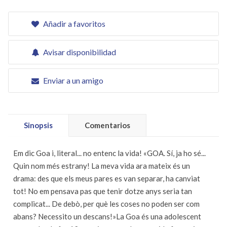
Añadir a favoritos
Avisar disponibilidad
Enviar a un amigo
Sinopsis
Comentarios
Em dic Goa i, literal... no entenc la vida! «GOA. Sí, ja ho sé...
Quin nom més estrany! La meva vida ara mateix és un
drama: des que els meus pares es van separar, ha canviat
tot! No em pensava pas que tenir dotze anys seria tan
complicat... De debò, per què les coses no poden ser com
abans? Necessito un descans!»La Goa és una adolescent