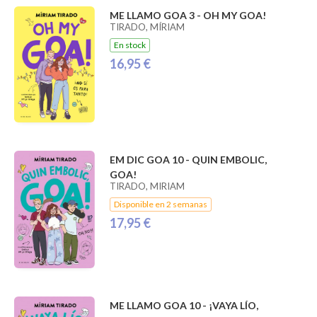
ME LLAMO GOA 3 - OH MY GOA!
TIRADO, MÍRIAM
En stock
16,95 €
EM DIC GOA 10 - QUIN EMBOLIC,
GOA!
TIRADO, MIRIAM
Disponible en 2 semanas
17,95 €
ME LLAMO GOA 10 - ¡VAYA LÍO,