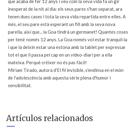
que acaba de fer 12 anys i veu com la seva vida fa un gir
inesperat de la nit al dia: els seus pares s'han separat, ara
tenen dues cases i tota la seva vida repartida entre elles. A
més, el seu pare està esperant un fill amb la seva nova
parella, així que... la Goa tindrà un germanet! Quantes coses
per tenir només 12 anys. La Goa només vol estar tranquil·la
i que la deixin estar una estona amb la tablet per expressar
tot el que li passa pel cap en un vídeo-diari per a ella
mateixa. Perquè créixer no és pas fàcil!
Míriam Tirado, autora d'El fil invisible, s'endinsa en el món
de l'adolescència amb aquesta sèrie plena d'humor i
sensibilitat.
Artículos relacionados