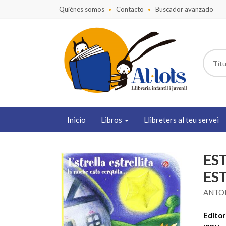
Quiénes somos
Contacto
Buscador avanzado
Inicio
Libros
Llibreters al teu servei
ES
ES
ANTO
Editori