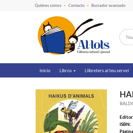
Quiénes somos
Contacto
Buscador avanzado
Inicio
Libros
Llibreters al teu servei
HA
BALDÓ
Editori
ISBN:
Página