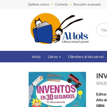
Quiénes somos
Contacto
Buscador avanzado
Inicio
Libros
Llibreters al teu servei
IN
GOLDS
Editori
Año de
ISBN: