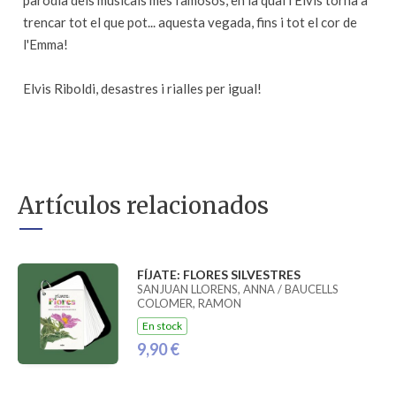
paròdia dels musicals més famosos, en la qual l'Elvis torna a
trencar tot el que pot... aquesta vegada, fins i tot el cor de
l'Emma!
Elvis Riboldi, desastres i rialles per igual!
Artículos relacionados
FÍJATE: FLORES SILVESTRES
SANJUAN LLORENS, ANNA / BAUCELLS
COLOMER, RAMON
En stock
9,90 €