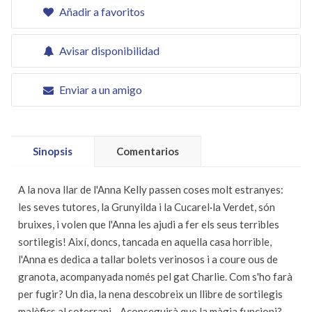
Añadir a favoritos
Avisar disponibilidad
Enviar a un amigo
Sinopsis
Comentarios
A la nova llar de l'Anna Kelly passen coses molt estranyes:
les seves tutores, la Grunyilda i la Cucarel·la Verdet, són
bruixes, i volen que l'Anna les ajudi a fer els seus terribles
sortilegis! Així, doncs, tancada en aquella casa horrible,
l'Anna es dedica a tallar bolets verinosos i a coure ous de
granota, acompanyada només pel gat Charlie. Com s'ho farà
per fugir? Un dia, la nena descobreix un llibre de sortilegis
malèfics al soterrani... Aconseguirà que la màgia funcioni?