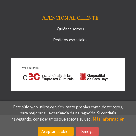
ATENCIÓN AL CLIENTE
Quiénes somos
Pedidos especiales
Este sitio web utiliza cookies, tanto propias como de terceros,
2026 ©
Llibreria Al·lots
. Todos los Derechos Reservados
para mejorar su experiencia de navegación. Si continúa
navegando, consideramos que acepta su uso.
Más información
Aceptar cookies
Denegar