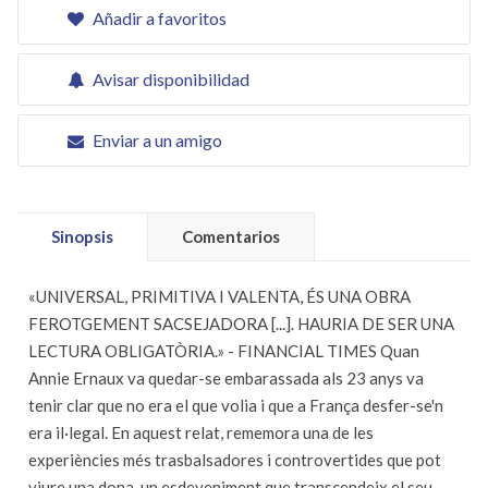
Añadir a favoritos
Avisar disponibilidad
Enviar a un amigo
Sinopsis
Comentarios
«UNIVERSAL, PRIMITIVA I VALENTA, ÉS UNA OBRA
FEROTGEMENT SACSEJADORA [...]. HAURIA DE SER UNA
LECTURA OBLIGATÒRIA.» - FINANCIAL TIMES Quan
Annie Ernaux va quedar-se embarassada als 23 anys va
tenir clar que no era el que volia i que a França desfer-se'n
era il·legal. En aquest relat, rememora una de les
experiències més trasbalsadores i controvertides que pot
viure una dona, un esdeveniment que transcendeix el seu