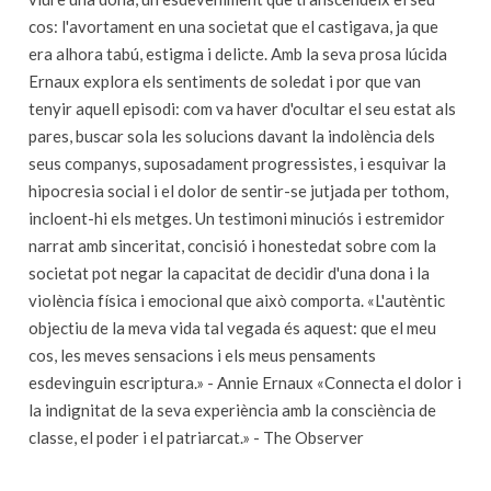
cos: l'avortament en una societat que el castigava, ja que
era alhora tabú, estigma i delicte. Amb la seva prosa lúcida
Ernaux explora els sentiments de soledat i por que van
tenyir aquell episodi: com va haver d'ocultar el seu estat als
pares, buscar sola les solucions davant la indolència dels
seus companys, suposadament progressistes, i esquivar la
hipocresia social i el dolor de sentir-se jutjada per tothom,
incloent-hi els metges. Un testimoni minuciós i estremidor
narrat amb sinceritat, concisió i honestedat sobre com la
societat pot negar la capacitat de decidir d'una dona i la
violència física i emocional que això comporta. «L'autèntic
objectiu de la meva vida tal vegada és aquest: que el meu
cos, les meves sensacions i els meus pensaments
esdevinguin escriptura.» - Annie Ernaux «Connecta el dolor i
la indignitat de la seva experiència amb la consciència de
classe, el poder i el patriarcat.» - The Observer