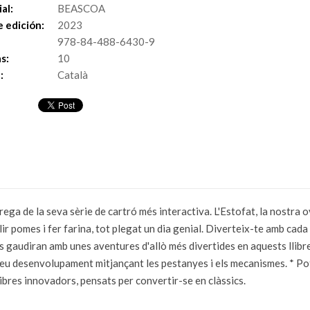
al:
BEASCOA
 edición:
2023
978-84-488-6430-9
s:
10
:
Català
ega de la seva sèrie de cartró més interactiva. L'Estofat, la nostra ov
ir pomes i fer farina, tot plegat un dia genial. Diverteix-te amb cada 
ts gaudiran amb unes aventures d'allò més divertides en aquests llibr
seu desenvolupament mitjançant les pestanyes i els mecanismes. * Po
Llibres innovadors, pensats per convertir-se en clàssics.