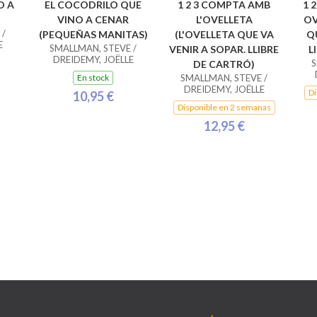
O A
EL COCODRILO QUE
1 2 3 COMPTA AMB
1 
VINO A CENAR
L'OVELLETA
OV
 /
(PEQUEÑAS MANITAS)
(L'OVELLETA QUE VA
Q
E
SMALLMAN, STEVE /
VENIR A SOPAR. LLIBRE
L
DREIDEMY, JOËLLE
S
DE CARTRÓ)
En stock
SMALLMAN, STEVE /
DREIDEMY, JOËLLE
Di
10,95 €
Disponible en 2 semanas
12,95 €