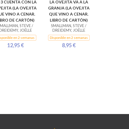
2 3 CUENTA CON LA
LA OVEJITA VA A LA
EJITA (LA OVEJITA
GRANJA (LA OVEJITA
UE VINO A CENAR.
QUE VINO A CENAR.
IBRO DE CARTÓN)
LIBRO DE CARTÓN)
MALLMAN, STEVE /
SMALLMAN, STEVE /
DREIDEMY, JOËLLE
DREIDEMY, JOËLLE
sponible en 2 semanas
Disponible en 2 semanas
12,95 €
8,95 €