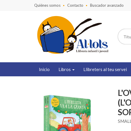
Quiénes somos
Contacto
Buscador avanzado
Inicio
Libros
Llibreters al teu servei
L'
(L'
SOP
SMAL