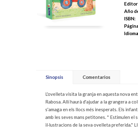
Editori
Año de
ISBN:
Página
Idioma
Sinopsis
Comentarios
L'ovelleta visita la granja en aquesta nova entr
Rabosa. Allí haurà d'ajudar a la grangera a coll
s'amaga en els llocs més inesperats. Els infan
amb les seves mans petitones. * Estimulen el 
il·lustracions de la seva ovelleta preferida.* 