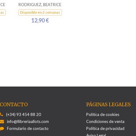
ICE
RODRIGUEZ, BEATRICE
nas
Disponible en 2 semanas
12,90 €
CONTACTO
PÁGINAS LEGALES
(+34) 93 454 88 20
Política de cookies
info@llibreriaallots.com
Condiciones de venta
Formulario de contacto
Política de privacidad
Aviso Legal