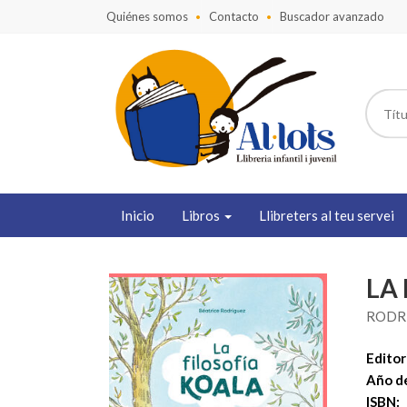
Quiénes somos
Contacto
Buscador avanzado
Inicio
Libros
Llibreters al teu servei
LA
RODRI
Editori
Año de
ISBN: