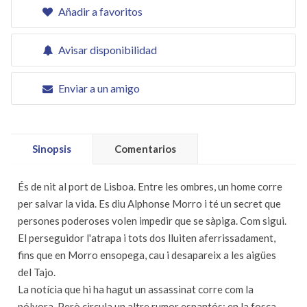
Añadir a favoritos
Avisar disponibilidad
Enviar a un amigo
Sinopsis
Comentarios
És de nit al port de Lisboa. Entre les ombres, un home corre
per salvar la vida. Es diu Alphonse Morro i té un secret que
persones poderoses volen impedir que se sàpiga. Com sigui.
El perseguidor l'atrapa i tots dos lluiten aferrissadament,
fins que en Morro ensopega, cau i desapareix a les aigües
del Tajo.
La notícia que hi ha hagut un assassinat corre com la
pólvora. Però circula un altre rumor espantós: en la fosca