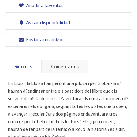
Añadir a favoritos
Avisar disponibilidad
Enviar a un amigo
Sinopsis
Comentarios
En Lluís i la Lluïsa han perdut una pilota i per trobar-la s?
hauran d?endinsar entre els bastidors del llibre que els
serveix de pista de tenis. L?aventura els durà a tota mena d?
escenaris i els obligarà, seguint totes les pistes que troben,
a avançar i recular ?ara dos pàgines endavant, ara tres
enrere? per tot el relat. I els lectors? Ells, quin remei!,
hauran de fer part de la feina: o això, o la història ?és a dir,
el joc? no acabarà bé. Ànims!