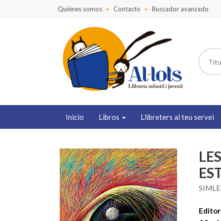
Quiénes somos
Contacto
Buscador avanzado
Inicio
Libros
Llibreters al teu servei
LES
ES
SIMLE
Editori