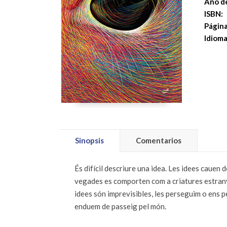
Año de
ISBN:
Página
Idioma
Sinopsis
Comentarios
És difícil descriure una idea. Les idees cauen 
vegades es comporten com a criatures estranye
idees són imprevisibles, les perseguim o ens p
enduem de passeig pel món.