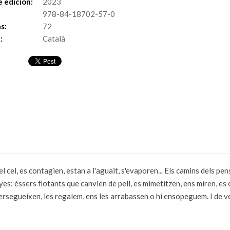
 edición:
2023
978-84-18702-57-0
s:
72
:
Català
del cel, es contagien, estan a l'aguait, s'evaporen... Els camins dels 
s: éssers flotants que canvien de pell, es mimetitzen, ens miren, es 
ersegueixen, les regalem, ens les arrabassen o hi ensopeguem. I de ve