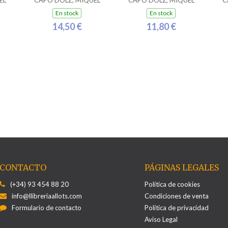
EL
CAPÓ DOLZ, MIQUEL
CAPÓ DOLZ, MIQUEL
C
En stock
En stock
14,50 €
11,80 €
CONTACTO
PÁGINAS LEGALES
(+34) 93 454 88 20
Política de cookies
info@llibreriaallots.com
Condiciones de venta
Formulario de contacto
Política de privacidad
Aviso Legal