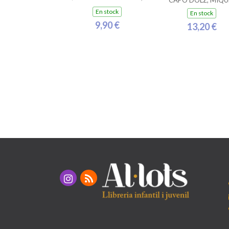
CAPÓ DOLZ, MIQU
RAMON
En stock
En stock
9,90 €
13,20 €