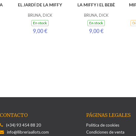
TA
EL JARDÍ DE LA MIFFY
LA MIFFY I EL BEBÈ
MIF
BRUNA, DICK
BRUNA, DICK
En stock
En stock
Di
9,00 €
9,00 €
CONTACTO
PÁGINAS LEGALES
(+34) 93 454 88 20
Política de cookies
info@llibreriaallots.com
Condiciones de venta