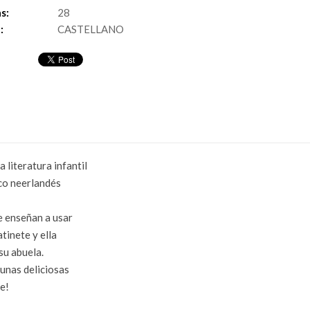
s:
28
:
CASTELLANO
a literatura infantil
ico neerlandés
Le enseñan a usar
tinete y ella
su abuela.
unas deliciosas
e!