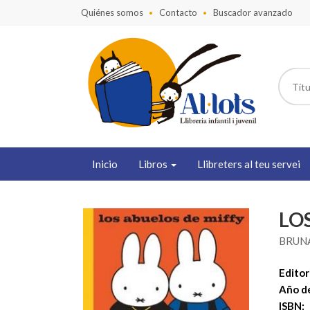
Quiénes somos
Contacto
Buscador avanzado
Inicio
Libros
Llibreters al teu servei
LO
BRUNA
Editori
Año de
ISBN: