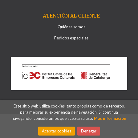
ATENCIÓN AL CLIENTE
Quiénes somos
Pedidos especiales
Este sitio web utiliza cookies, tanto propias como de terceros,
2026 ©
Llibreria Al·lots
. Todos los Derechos Reservados
para mejorar su experiencia de navegación. Si continúa
navegando, consideramos que acepta su uso.
Más información
Aceptar cookies
Denegar