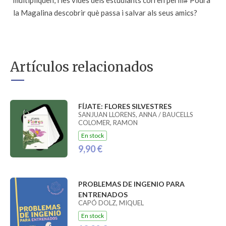
multipliquen, i les vides dels estudiants corren perill# Podrà
la Magalina descobrir què passa i salvar als seus amics?
Artículos relacionados
FÍJATE: FLORES SILVESTRES
SANJUAN LLORENS, ANNA / BAUCELLS
COLOMER, RAMON
En stock
9,90 €
PROBLEMAS DE INGENIO PARA
ENTRENADOS
CAPÓ DOLZ, MIQUEL
En stock