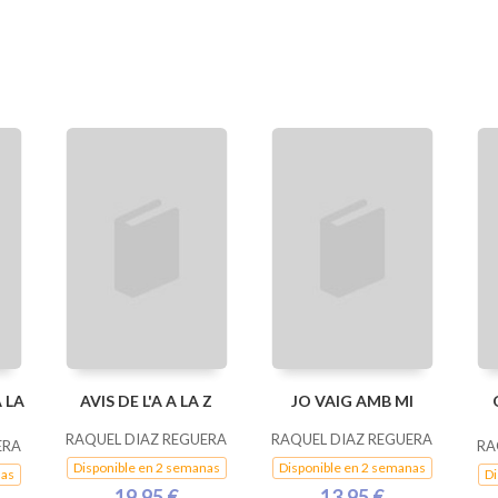
 LA
AVIS DE L'A A LA Z
JO VAIG AMB MI
RAQUEL DIAZ REGUERA
RAQUEL DIAZ REGUERA
ERA
RA
Disponible en 2 semanas
Disponible en 2 semanas
nas
Di
19,95 €
13,95 €