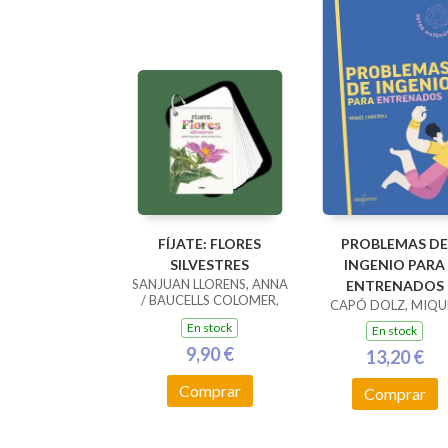
FÍJATE: FLORES
PROBLEMAS DE
SILVESTRES
INGENIO PARA
SANJUAN LLORENS, ANNA
ENTRENADOS
/ BAUCELLS COLOMER,
CAPÓ DOLZ, MIQU
RAMON
En stock
En stock
9,90 €
13,20 €
Comprar
Comprar