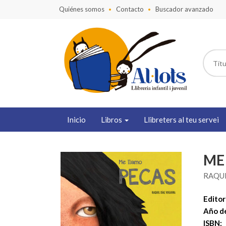
Quiénes somos
Contacto
Buscador avanzado
Inicio
Libros
Llibreters al teu servei
ME
RAQUE
Editori
Año de
ISBN: