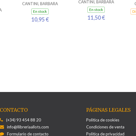
CANTINI, BARBARA
CANTINI, BARBARA
En stock
A
En stock
Di
11,50 €
10,95 €
CONTACTO
PÁGINAS LEGALES
(+34) 93 454 88 20
Política de cookies
info@llibreriaallots.com
Condiciones de venta
Formulario de contacto
Política de privacidad