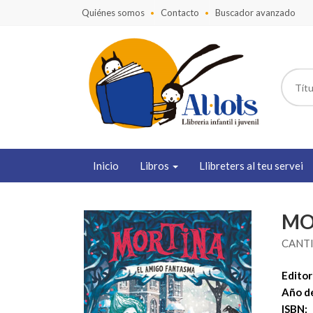
Quiénes somos
Contacto
Buscador avanzado
Inicio
Libros
Llibreters al teu servei
MO
CANTI
Editori
Año de
ISBN: