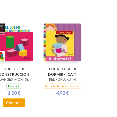
EL JUEGO DE
TOCA TOCA - A
CONSTRUCCIÓN
DORMIR - (CAT)
GANGES, MONTSE
REDFORD, RUTH
En stock
Disponible en 2 semanas
1,00 €
4,90 €
Comprar