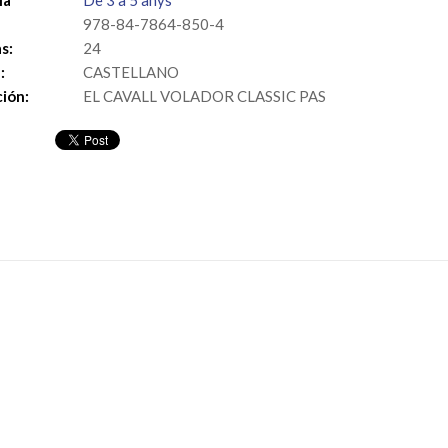
ia
De 3 a 5 anys
978-84-7864-850-4
s:
24
:
CASTELLANO
ión:
EL CAVALL VOLADOR CLASSIC PAS