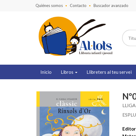
Quiénes somos
Contacto
Buscador avanzado
Inicio
Libros
Llibreters al teu servei
Nº0
LLIG
ESPLU
Editori