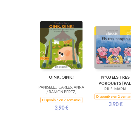
OINK, OINK!
Nº03 ELS TRES
PORQUETS [PAL
PANISELLO CARLES, ANNA
RIUS, MARIA
/ RAMÓN PÉREZ,
ESTRELLA
Disponible en 2 sema
Disponible en 2 semanas
3,90 €
3,90 €