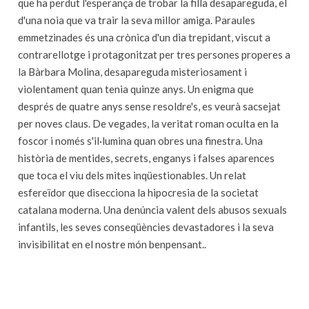
que ha perdut l'esperança de trobar la filla desapareguda, el
d'una noia que va trair la seva millor amiga. Paraules
emmetzinades és una crònica d'un dia trepidant, viscut a
contrarellotge i protagonitzat per tres persones properes a
la Bàrbara Molina, desapareguda misteriosament i
violentament quan tenia quinze anys. Un enigma que
després de quatre anys sense resoldre's, es veurà sacsejat
per noves claus. De vegades, la veritat roman oculta en la
foscor i només s'il·lumina quan obres una finestra. Una
història de mentides, secrets, enganys i falses aparences
que toca el viu dels mites inqüestionables. Un relat
esfereïdor que disecciona la hipocresia de la societat
catalana moderna. Una denúncia valent dels abusos sexuals
infantils, les seves conseqüències devastadores i la seva
invisibilitat en el nostre món benpensant..