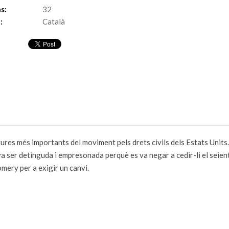
s:
32
:
Català
igures més importants del moviment pels drets civils dels Estats Units
va ser detinguda i empresonada perquè es va negar a cedir-li el seien
mery per a exigir un canvi.