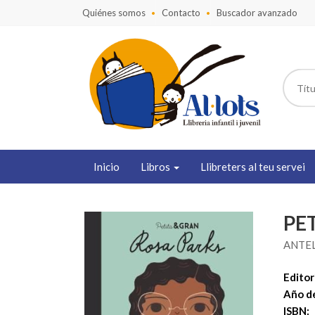
Quiénes somos
Contacto
Buscador avanzado
Inicio
Libros
Llibreters al teu servei
PE
ANTE
Editori
Año de
ISBN: