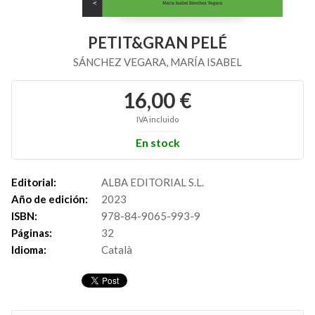
PETIT&GRAN PELÉ
SÁNCHEZ VEGARA, MARÍA ISABEL
16,00 €
IVA incluido
En stock
Editorial:
ALBA EDITORIAL S.L.
Año de edición:
2023
ISBN:
978-84-9065-993-9
Páginas:
32
Idioma:
Català