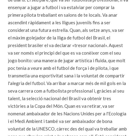
ensenyar a jugar a futbol i va estalviar per comprar la
primera pilota treballant en salons de te locals. Va anar
ascendint ràpidament a les lligues juvenils fins a ser
considerat una futura estrella. Quan, als setze anys, va ser
el màxim golejador de la lliga de futbol del Brasil, el
president brasiler el va declarar «tresor nacional». Aquest
va ser només el principi del que es va conèixer com el seu
jogo bonito: una manera de jugar artística i fluida, que molt
poc tenia a veure amb el futbol de força i de pilota, i que
transmetia una esportivitat sana i la voluntat de compartir
l'alegria del futbol. Va arribar a marcar més de mil gols en la
seva carrera com a futbolista professional i, gràcies al seu
talent, la selecció nacional del Brasil va obtenir tres
victòries a la Copa del Món. Quan es va retirar, va ser
nomenat ambaixador de les Nacions Unides per a l'Ecologia
i el Medi Ambient i també va ser ambaixador de bona
voluntat de la UNESCO, càrrec des del qual va treballar amb