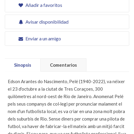
Añadir a favoritos
Avisar disponibilidad
Enviar a un amigo
Sinopsis
Comentarios
Edson Arantes do Nascimento, Pelé (1940-2022), va néixer
el 23 d'octubre a la ciutat de Tres Coraçoes, 300
quilòmetres al nord-oest de Rio de Janeiro. Anomenat Pelé
pels seus companys de col·legi per pronunciar malament el
nom d'un futbolista local, es va criar en una zona molt pobra
dels suburbis de Rio. Sense diners per comprar una pilota de
futbol, va haver de fabricar-la ell mateix amb un mitjó farcit
de diaris. El seu pare, que va ser futbolista professional, li va