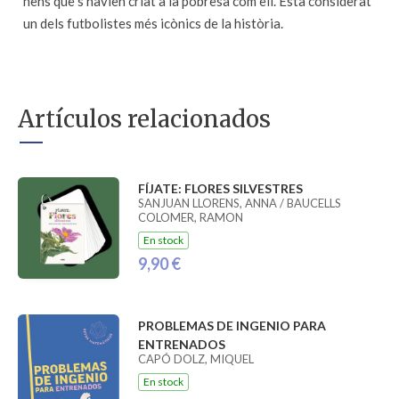
nens que s'havien criat a la pobresa com ell. Està considerat
un dels futbolistes més icònics de la història.
Artículos relacionados
FÍJATE: FLORES SILVESTRES
SANJUAN LLORENS, ANNA / BAUCELLS
COLOMER, RAMON
En stock
9,90 €
PROBLEMAS DE INGENIO PARA
ENTRENADOS
CAPÓ DOLZ, MIQUEL
En stock