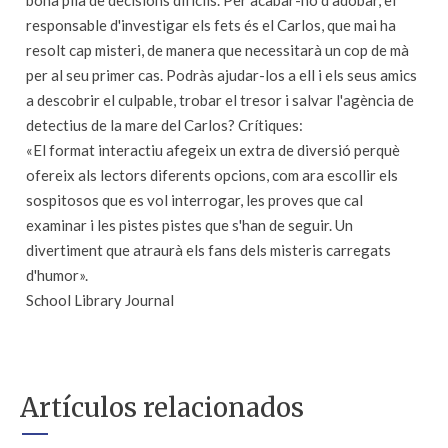
bona pila de decisions difícils. Per acabar-ho d'adobar, el
responsable d'investigar els fets és el Carlos, que mai ha
resolt cap misteri, de manera que necessitarà un cop de mà
per al seu primer cas. Podràs ajudar-los a ell i els seus amics
a descobrir el culpable, trobar el tresor i salvar l'agència de
detectius de la mare del Carlos? Crítiques:
«El format interactiu afegeix un extra de diversió perquè
ofereix als lectors diferents opcions, com ara escollir els
sospitosos que es vol interrogar, les proves que cal
examinar i les pistes pistes que s'han de seguir. Un
divertiment que atraurà els fans dels misteris carregats
d'humor».
School Library Journal
Artículos relacionados