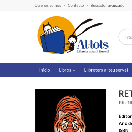
Quiénes somos
Contacto
Buscador avanzado
Inicio
Libros
Llibreters al teu servei
RE
BRUNE
Editori
Año de
ISBN: