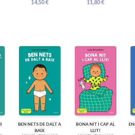
14,50 €
11,80 €
I
BEN NETS DE DALT A
BONA NIT I CAP AL
EN
BAIX
LLIT!