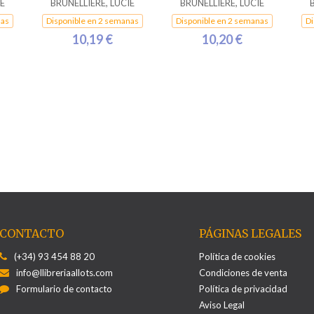
E
BRUNELLIÈRE, LUCIE
BRUNELLIÈRE, LUCIE
nas
Disponible en 2 semanas
Disponible en 2 semanas
Di
10,19 €
10,20 €
CONTACTO
PÁGINAS LEGALES
(+34) 93 454 88 20
Política de cookies
info@llibreriaallots.com
Condiciones de venta
Formulario de contacto
Política de privacidad
Aviso Legal