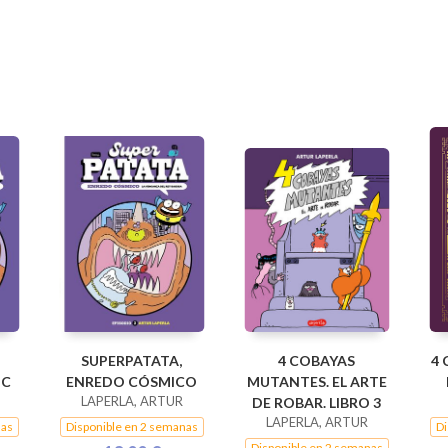
SUPERPATATA,
4 COBAYAS
4 
IC
ENREDO CÓSMICO
MUTANTES. EL ARTE
LAPERLA, ARTUR
DE ROBAR. LIBRO 3
LAPERLA, ARTUR
nas
Disponible en 2 semanas
Di
Disponible en 2 semanas