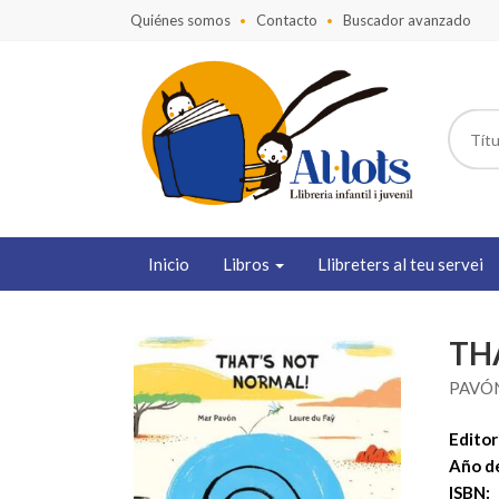
Quiénes somos
Contacto
Buscador avanzado
Inicio
Libros
Llibreters al teu servei
TH
PAVÓ
Editori
Año de
ISBN: