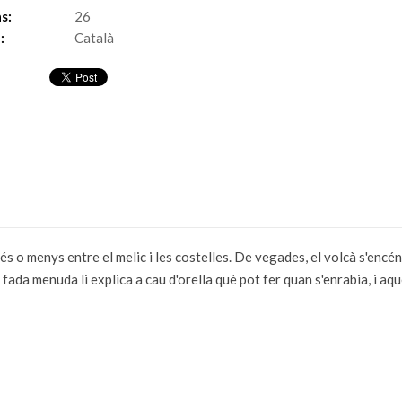
s:
26
:
Català
més o menys entre el melic i les costelles. De vegades, el volcà s'encén 
 fada menuda li explica a cau d'orella què pot fer quan s'enrabia, i aqu