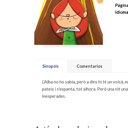
Página
Idioma
Sinopsis
Comentarios
L'Alba no ho sabia, però a dins hi té un volcà, 
pateix i s'espanta, tot alhora. Però una nit una
inesperades.