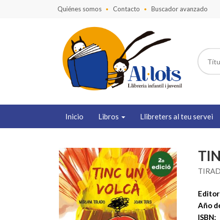
Quiénes somos
Contacto
Buscador avanzado
Inicio
Libros
Llibreters al teu servei
TIN
TIRAD
Editori
Año de
ISBN: