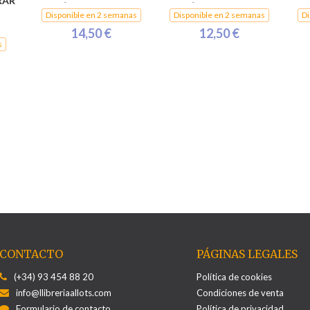
RAR
SÁNCHEZ, JOAN
SÁNCHEZ, JOAN
,
Disponible en 2 semanas
Disponible en 2 semanas
Di
14,50 €
12,50 €
s
CONTACTO
PÁGINAS LEGALES
(+34) 93 454 88 20
Política de cookies
info@llibreriaallots.com
Condiciones de venta
Formulario de contacto
Política de privacidad