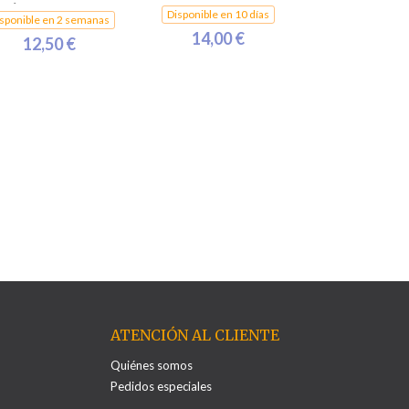
SÁNCHEZ, JOAN
SÁNCHEZ, JOAN
Disponible en 10 días
sponible en 2 semanas
14,00 €
12,50 €
ATENCIÓN AL CLIENTE
Quiénes somos
Pedidos especiales