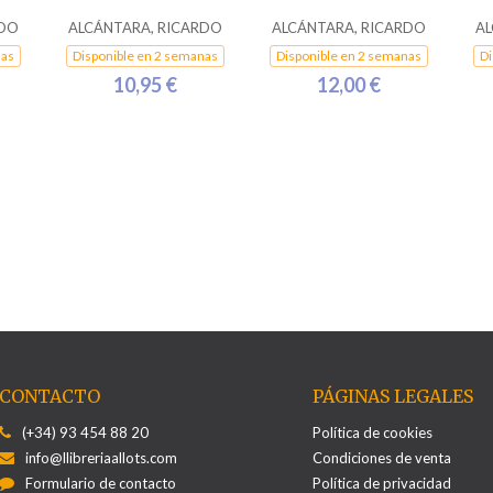
RDO
ALCÁNTARA, RICARDO
ALCÁNTARA, RICARDO
AL
nas
Disponible en 2 semanas
Disponible en 2 semanas
Di
10,95 €
12,00 €
CONTACTO
PÁGINAS LEGALES
(+34) 93 454 88 20
Política de cookies
info@llibreriaallots.com
Condiciones de venta
Formulario de contacto
Política de privacidad