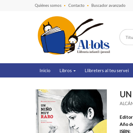
Quiénes somos
Contacto
Buscador avanzado
Inicio
Libros
Llibreters al teu servei
UN
ALCÁN
Editori
Año de
ISBN: