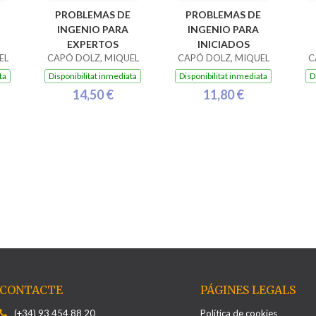
PROBLEMAS DE
PROBLEMAS DE
INGENIO PARA
INGENIO PARA
EXPERTOS
INICIADOS
EL
CAPÓ DOLZ, MIQUEL
CAPÓ DOLZ, MIQUEL
C
ta
Disponibilitat inmediata
Disponibilitat inmediata
D
14,50 €
11,80 €
CONTACTE
PÁGINES LEGALS
(+34) 93 454 88 20
Política de cookies