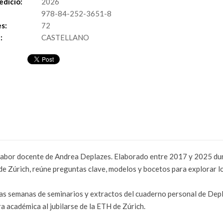
edició:
2026
978-84-252-3651-8
s:
72
:
CASTELLANO
a labor docente de Andrea Deplazes. Elaborado entre 2017 y 2025 dur
e Zúrich, reúne preguntas clave, modelos y bocetos para explorar l
as semanas de seminarios y extractos del cuaderno personal de Depla
a académica al jubilarse de la ETH de Zúrich.