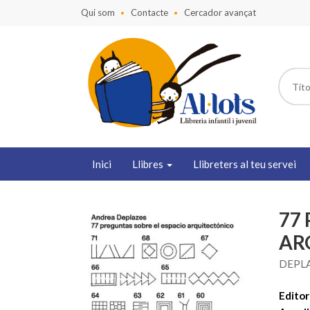
Qui som
Contacte
Cercador avançat
Inici
Llibres
Llibreters al teu servei
77
AR
DEPLA
Editori