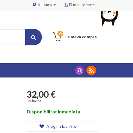
Idiomes
El meu compte
0
La meva compra
32,00 €
IVA inclós
Disponibilitat inmediata
Afegir a favorits