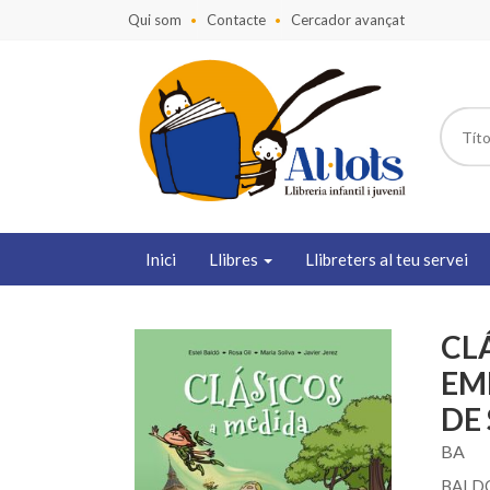
Qui som
Contacte
Cercador avançat
Inici
Llibres
Llibreters al teu servei
CL
EM
DE
BA
BALDO