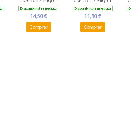
EL
CAPÓ DOLZ, MIQUEL
CAPÓ DOLZ, MIQUEL
C
ta
Disponibilitat inmediata
Disponibilitat inmediata
D
14,50 €
11,80 €
Comprar
Comprar