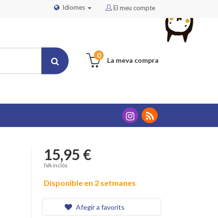
Idiomes
El meu compte
0
La meva compra
15,95 €
IVA inclós
Disponible en 2 setmanes
Afegir a favorits