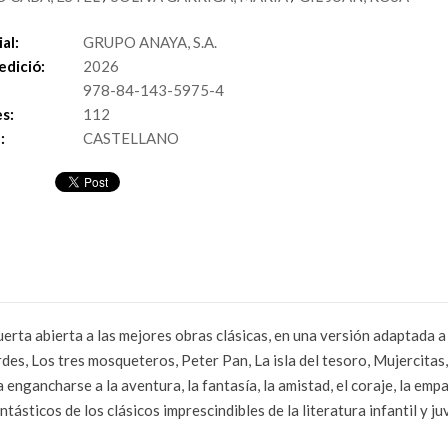
al:
GRUPO ANAYA, S.A.
edició:
2026
978-84-143-5975-4
s:
112
:
CASTELLANO
uerta abierta a las mejores obras clásicas, en una versión adaptada a 
rdes, Los tres mosqueteros, Peter Pan, La isla del tesoro, Mujercitas
ra engancharse a la aventura, la fantasía, la amistad, el coraje, la em
tásticos de los clásicos imprescindibles de la literatura infantil y juv