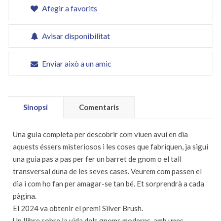
Afegir a favorits
Avisar disponibilitat
Enviar això a un amic
Sinopsi
Comentaris
Una guia completa per descobrir com viuen avui en dia
aquests éssers misteriosos i les coses que fabriquen, ja sigui
una guia pas a pas per fer un barret de gnom o el tall
transversal duna de les seves cases. Veurem com passen el
dia i com ho fan per amagar-se tan bé. Et sorprendrà a cada
pàgina.
El 2024 va obtenir el premi Silver Brush.
Un llibre sobre la vida dels gnoms moderns, amb unes